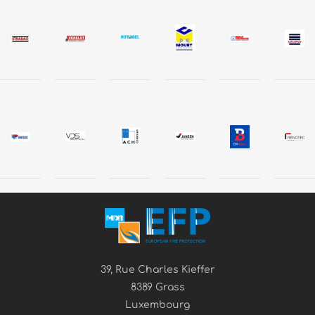
39, Rue Charles Kieffer
8389 Grass
Luxembourg