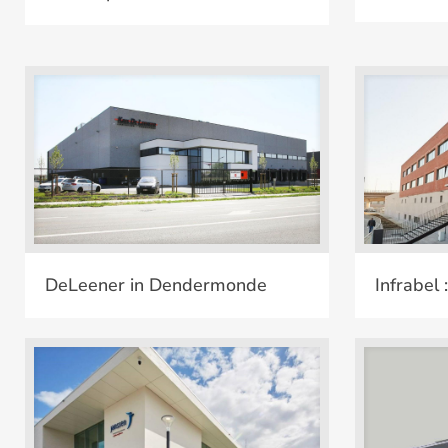
DeLeener in Dendermonde
I
DeLeener in Dendermonde
Infrabel 