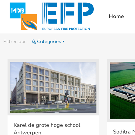
Home
Filtrer par:
Categories
Karel de grote hoge school Antwerpen
Karel de grote hoge school
Soditra N
Antwerpen